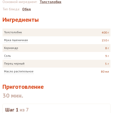
Основной ингредиент
:
Толстолобик
Тип блюда
:
Обед
Ингредиенты
Толстолобик
400 г
Мука пшеничная
150 г
Кориандр
8 г
Соль
9 г
Перец черный
5 г
Масло растительное
80 мл
Приготовление
30 мин.
Шаг 1
из 7