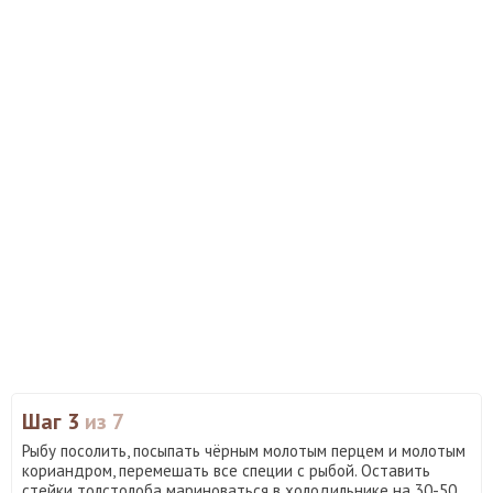
Шаг 3
из 7
Рыбу посолить, посыпать чёрным молотым перцем и молотым
кориандром, перемешать все специи с рыбой. Оставить
стейки толстолоба мариноваться в холодильнике на 30-50