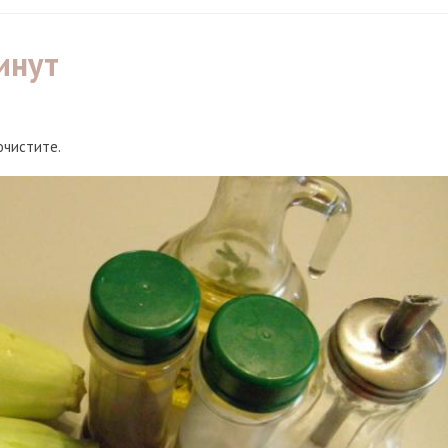
инут
очистите.