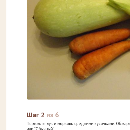
Шаг 2
из 6
Порежьте лук и морковь средними кусочками. Обжарь
или "Обычный".