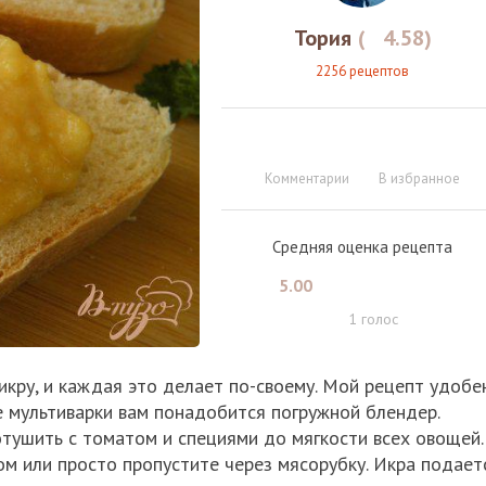
Тория
(
4.58
)
2256 рецептов
Комментарии
В избранное
Средняя оценка рецепта
5.00
1
голос
икру, и каждая это делает по-своему. Мой рецепт удобе
ме мультиварки вам понадобится погружной блендер.
тушить с томатом и специями до мягкости всех овощей.
м или просто пропустите через мясорубку. Икра подает