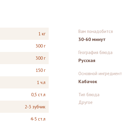
Вам понадобится
1 кг
30-60 минут
300 г
География блюда
300 г
Русская
150 г
Основной ингредиент
Кабачок
1 ч.л
0,5 ст.л
Тип блюда
Другое
2-3 зубчик
4-5 ст.л