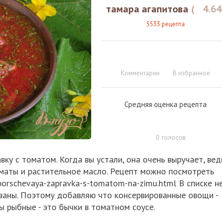
тамара агапитова
(
4.64
5533 рецепта
Комментарии
В избранное
Средняя оценка рецепта
0
голосов
у с томатом. Когда вы устали, она очень выручает, вед
и томаты и растительное масло. Рецепт можно посмотреть
borschevaya-zapravka-s-tomatom-na-zimu.html
В списке н
ваны. Поэтому добавляю что консервированные овощи -
ы рыбные - это бычки в томатном соусе.