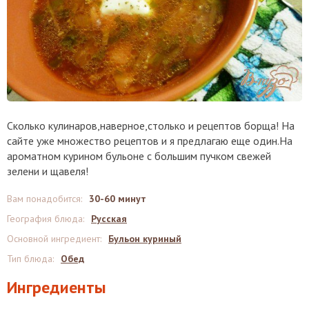
Сколько кулинаров,наверное,столько и рецептов борща! На
сайте уже множество рецептов и я предлагаю еще один.На
ароматном курином бульоне с большим пучком свежей
зелени и щавеля!
Вам понадобится
:
30-60 минут
География блюда
:
Русская
Основной ингредиент
:
Бульон куриный
Тип блюда
:
Обед
Ингредиенты