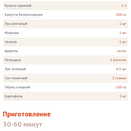
Бульон куриный
2 л
Капуста белокочанная
300 гр
Лук репчатый
1 шт
Морковь
1 шт
Свекла
1 шт
Щавель
пучок
Петрушка
5 веточек
Лук зеленый
4-5 шт
Сок томатный
1 стакан
Перец сладкий
100 гр
Картофель
3 шт
Приготовление
30-60 минут