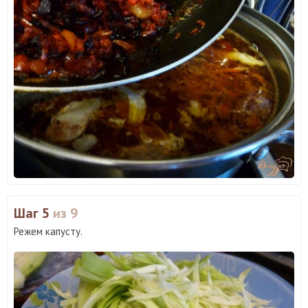
Шаг 5
из 9
Режем капусту.