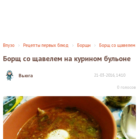
Впузо
Рецепты первых блюд
Борщи
Борщ со щавелем
Борщ со щавелем на курином бульоне
Вьюга
21-03-2016, 14:10
0
голосов