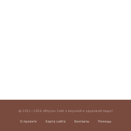
© 2011—2026 «Впузо» Сайт о вкусной и здоровой пище!
О проекте
Карта сайта
Контакты
Помощь