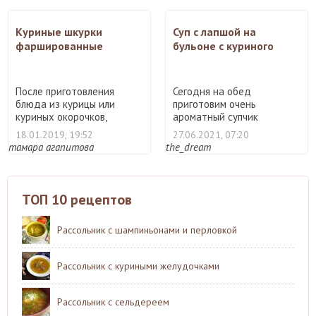
Куриные шкурки
Суп с лапшой на
фаршированные
бульоне с куриного
потроха
После приготовления
Сегодня на обед
блюда из курицы или
приготовим очень
куриных окорочков,
ароматный супчик
остается ...
свареный на бульон ...
18.01.2019, 19:52
27.06.2021, 07:20
тамара агапитова
the_dream
ТОП 10 рецептов
Рассольник с шампиньонами и перловкой
Рассольник с куриными желудочками
Рассольник с сельдереем