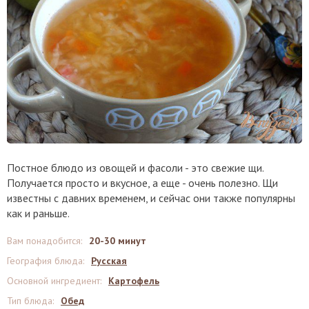
Постное блюдо из овощей и фасоли - это свежие щи.
Получается просто и вкусное, а еще - очень полезно. Щи
известны с давних временем, и сейчас они также популярны
как и раньше.
Вам понадобится
:
20-30 минут
География блюда
:
Русская
Основной ингредиент
:
Картофель
Тип блюда
:
Обед