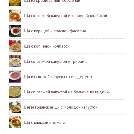
Щи из крошева или "серые щи".
Щи со свежей капустой и копченой колбасой
Щи с курицей и красной фасолью
Щи с копченой колбасой
Щи со свежей капустой и грибами
Щи из свежей капусты с сельдереем
Щи со свежей капустой на бульоне из индейки.
Вегетарианские щи с молодой капустой
Щи с килькой в томате