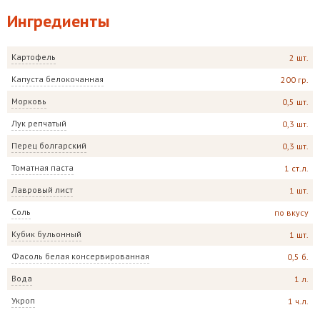
Ингредиенты
Картофель
2 шт.
Капуста белокочанная
200 гр.
Морковь
0,5 шт.
Лук репчатый
0,3 шт.
Перец болгарский
0,3 шт.
Томатная паста
1 ст.л.
Лавровый лист
1 шт.
Соль
по вкусу
Кубик бульонный
1 шт.
Фасоль белая консервированная
0,5 б.
Вода
1 л.
Укроп
1 ч.л.