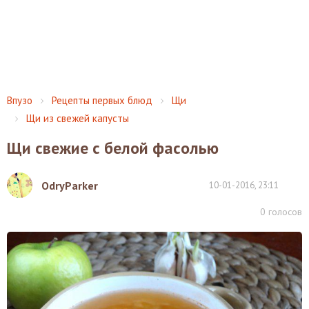
Впузо
Рецепты первых блюд
Щи
Щи из свежей капусты
Щи свежие с белой фасолью
OdryParker
10-01-2016, 23:11
0
голосов