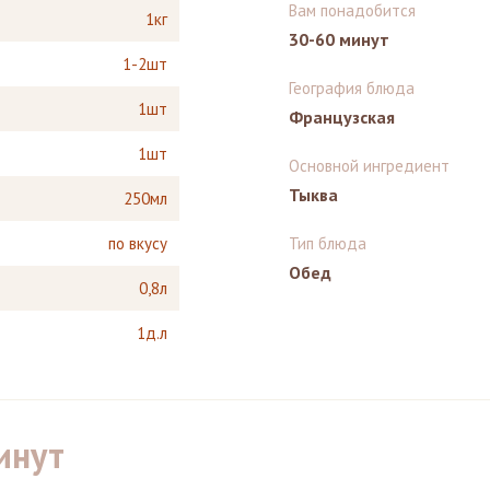
Вам понадобится
1кг
30-60 минут
1-2шт
География блюда
1шт
Французская
1шт
Основной ингредиент
Тыква
250мл
по вкусу
Тип блюда
Обед
0,8л
1д.л
инут