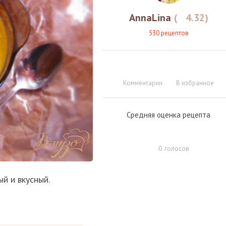
AnnaLina
(
4.32
)
530 рецептов
Комментарии
В избранное
Средняя оценка рецепта
0
голосов
ый и вкусный.