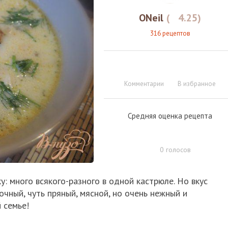
ONeil
(
4.25
)
316 рецептов
Комментарии
В избранное
Средняя оценка рецепта
0
голосов
у: много всякого-разного в одной кастрюле. Но вкус
очный, чуть пряный, мясной, но очень нежный и
 семье!