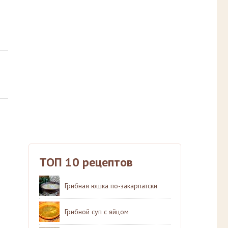
ТОП 10 рецептов
Грибная юшка по-закарпатски
Грибной суп с яйцом