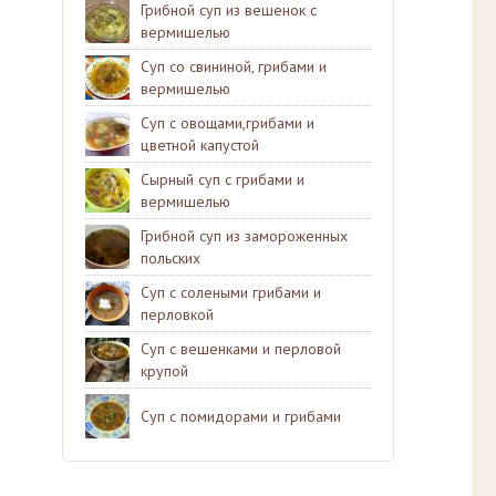
Грибной суп из вешенок с
вермишелью
Суп со свининой, грибами и
вермишелью
Суп с овощами,грибами и
цветной капустой
Сырный суп с грибами и
вермишелью
Грибной суп из замороженных
польских
Суп с солеными грибами и
перловкой
Суп с вешенками и перловой
крупой
Суп с помидорами и грибами