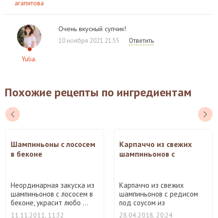
агапитова
Очень вкусный супчик!
10 ноября 2021 21:55
Ответить
Yulia.
Похожие рецепты по ингредиентам
Шампиньоны с лососем
Карпаччо из свежих
в беконе
шампиньонов с
редисом
Неординарная закуска из
Карпаччо из свежих
шампиньонов с лососем в
шампиньонов с редисом
беконе, украсит любо ...
под соусом из
бальзамическо ...
11.11.2011, 11:32
28.04.2018, 20:24