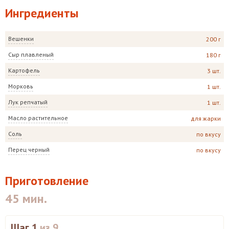
Ингредиенты
Вешенки
200 г
Сыр плавленый
180 г
Картофель
3 шт.
Морковь
1 шт.
Лук репчатый
1 шт.
Масло растительное
для жарки
Соль
по вкусу
Перец черный
по вкусу
Приготовление
45 мин.
Шаг 1
из 9