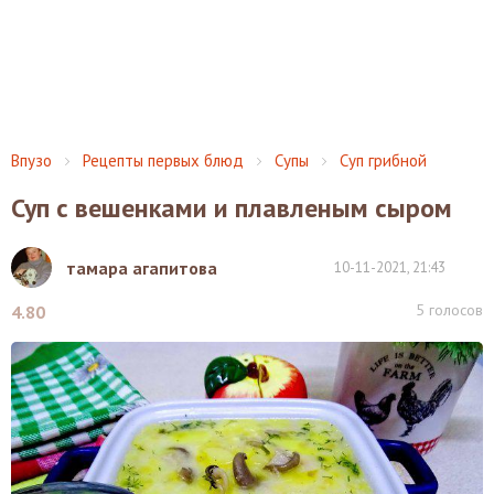
Впузо
Рецепты первых блюд
Супы
Суп грибной
Суп с вешенками и плавленым сыром
тамара агапитова
10-11-2021, 21:43
5
голосов
4.80