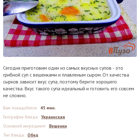
Сегодня приготовим один из самых вкусных супов - это
грибной суп с вешенками и плавленым сыром. От качества
сырков зависит вкус супа, поэтому берите хорошего
качества. Вкус такого супа идеальный и готовить его совсем
не сложно.
Вам понадобится
:
45 мин.
География блюда
:
Украинская
Основной ингредиент
:
Вешенки
Тип блюда
:
Обед