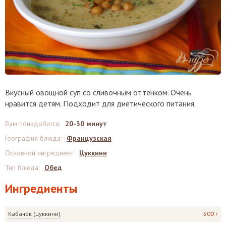
Вкусный овощной суп со сливочным оттенком. Очень
нравится детям. Подходит для диетического питания.
Вам понадобится
:
20-30 минут
География блюда
:
Французская
Основной ингредиент
:
Цуккини
Тип блюда
:
Обед
Ингредиенты
Кабачок (цуккини)
500 г