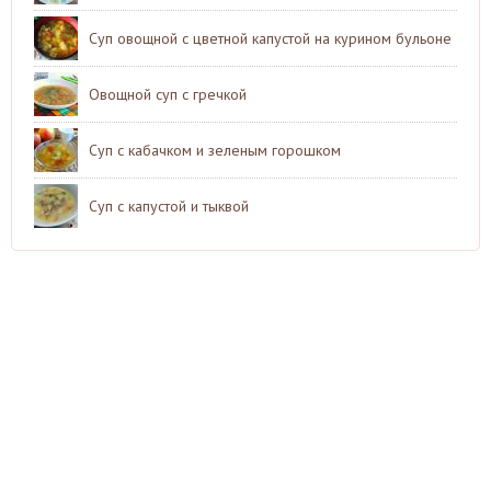
Суп овощной с цветной капустой на курином бульоне
Овощной суп с гречкой
Суп с кабачком и зеленым горошком
Суп с капустой и тыквой