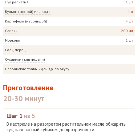
Лук репчатый
1 шт
Бульон (мясной) или вода
1 л
Картофель (небольшой)
4 шт
Сливки
200 мл
Морковь
1 шт
Соль, перец
Сухарики (для подачи)
Прованские травы идли др. по вкусу
Приготовление
20-30 минут
Шаг 1
из 5
В кастрюле на разогретом растительном масле обжарить
лук, нарезанный кубиком, до прозрачности.