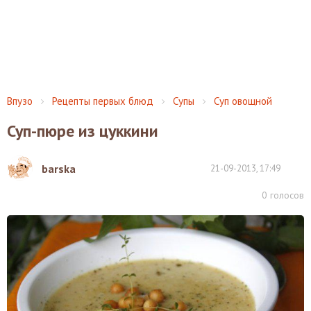
Впузо
Рецепты первых блюд
Супы
Суп овощной
Суп-пюре из цуккини
barska
21-09-2013, 17:49
0
голосов