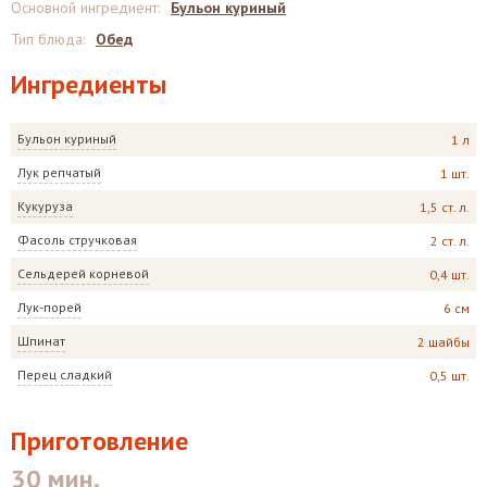
Основной ингредиент
:
Бульон куриный
Тип блюда
:
Обед
Ингредиенты
Бульон куриный
1 л
Лук репчатый
1 шт.
Кукуруза
1,5 ст. л.
Фасоль стручковая
2 ст. л.
Сельдерей корневой
0,4 шт.
Лук-порей
6 см
Шпинат
2 шайбы
Перец сладкий
0,5 шт.
Приготовление
30 мин.