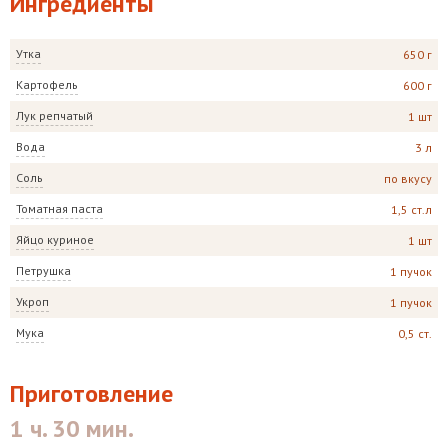
Ингредиенты
Утка
650 г
Картофель
600 г
Лук репчатый
1 шт
Вода
3 л
Соль
по вкусу
Томатная паста
1,5 ст.л
Яйцо куриное
1 шт
Петрушка
1 пучок
Укроп
1 пучок
Мука
0,5 ст.
Приготовление
1 ч. 30 мин.