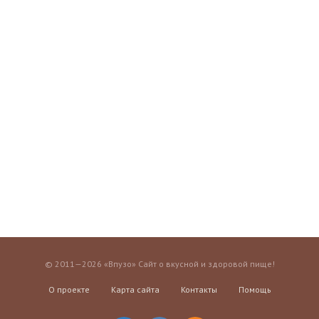
© 2011—2026 «Впузо» Сайт о вкусной и здоровой пище!
О проекте
Карта сайта
Контакты
Помощь