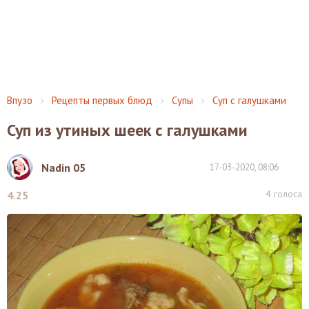
Впузо
Рецепты первых блюд
Супы
Суп с галушками
Суп из утиных шеек с галушками
Nadin 05
17-03-2020, 08:06
4
голоса
4.25