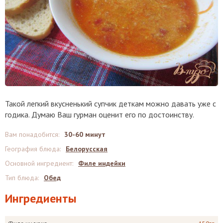
Такой легкий вкусненький супчик деткам можно давать уже с
годика. Думаю Ваш гурман оценит его по достоинству.
Вам понадобится
:
30-60 минут
География блюда
:
Белорусская
Основной ингредиент
:
Филе индейки
Тип блюда
:
Обед
Ингредиенты