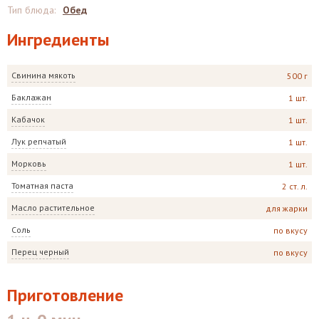
Тип блюда
:
Обед
Ингредиенты
Свинина мякоть
500 г
Баклажан
1 шт.
Кабачок
1 шт.
Лук репчатый
1 шт.
Морковь
1 шт.
Томатная паста
2 ст. л.
Масло растительное
для жарки
Соль
по вкусу
Перец черный
по вкусу
Приготовление