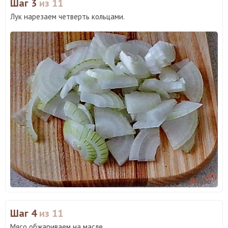
Шаг 3
из 11
Лук нарезаем четверть кольцами.
Шаг 4
из 11
Мясо обжариваем на масле.