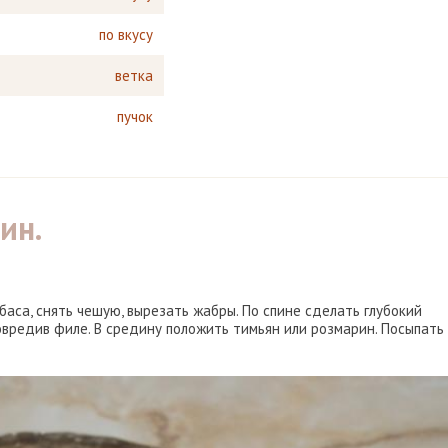
по вкусу
ветка
пучок
мин.
аса, снять чешую, вырезать жабры. По спине сделать глубокий
овредив филе. В средину положить тимьян или розмарин. Посыпать