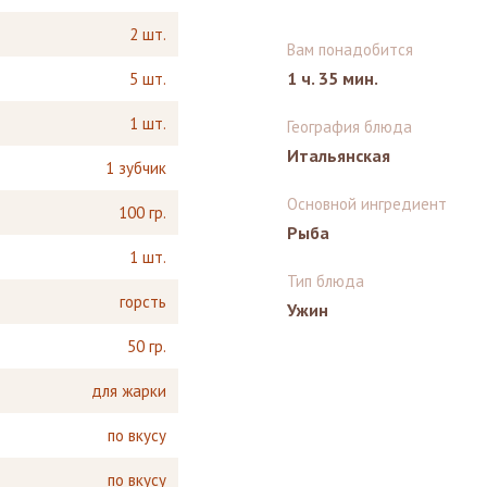
2 шт.
Вам понадобится
1 ч. 35 мин.
5 шт.
1 шт.
География блюда
Итальянская
1 зубчик
Основной ингредиент
100 гр.
Рыба
1 шт.
Тип блюда
горсть
Ужин
50 гр.
для жарки
по вкусу
по вкусу