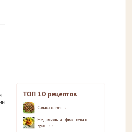
ТОП 10 рецептов
я
ми
Салака жареная
Медальоны из филе хека в
духовке