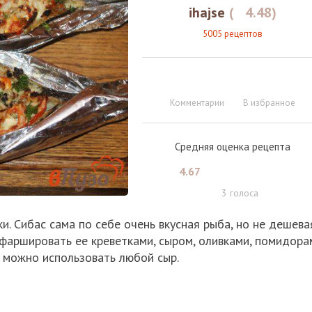
ihajse
(
4.48
)
5005 рецептов
Комментарии
В избранное
Средняя оценка рецепта
4.67
3
голоса
и. Сибас сама по себе очень вкусная рыба, но не дешева
афаршировать ее креветками, сыром, оливками, помидора
, можно использовать любой сыр.