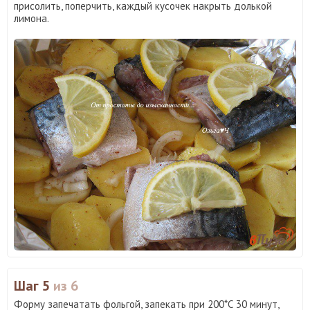
присолить, поперчить, каждый кусочек накрыть долькой
лимона.
Шаг 5
из 6
Форму запечатать фольгой, запекать при 200*С 30 минут,