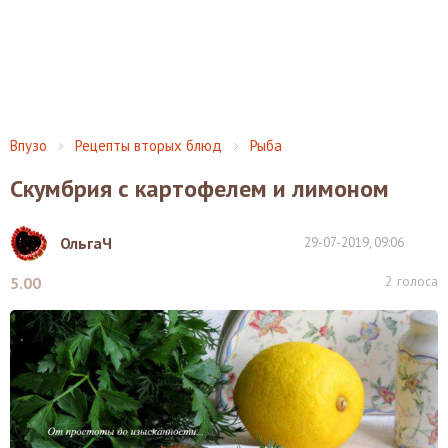
Впузо
Рецепты вторых блюд
Рыба
Скумбрия с картофелем и лимоном
ОльгаЧ
29-07-2019, 09:06
2
голоса
5.00