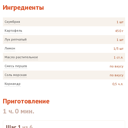
Ингредиенты
Скумбрия
1 шт
Картофель
450 г
Лук репчатый
1 шт
Лимон
1/3 шт
Масло растительное
1 ст.л.
Смесь перцев
по вкусу
Соль морская
по вкусу
Кориандр
0,5 ч.л.
Приготовление
1 ч. 0 мин.
Шаг 1
из 6