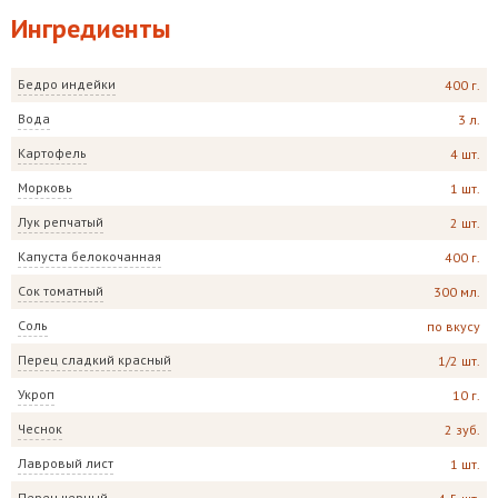
Ингредиенты
Бедро индейки
400 г.
Вода
3 л.
Картофель
4 шт.
Морковь
1 шт.
Лук репчатый
2 шт.
Капуста белокочанная
400 г.
Сок томатный
300 мл.
Соль
по вкусу
Перец сладкий красный
1/2 шт.
Укроп
10 г.
Чеснок
2 зуб.
Лавровый лист
1 шт.
Перец черный