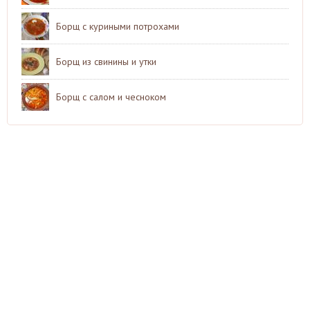
Борщ с куриными потрохами
Борщ из свинины и утки
Борщ с салом и чесноком