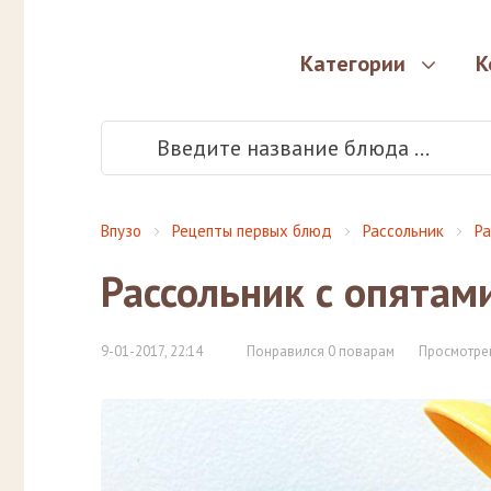
Категории
К
Впузо
Рецепты первых блюд
Рассольник
Ра
Рассольник с опятам
9-01-2017, 22:14
Понравился 0 поварам
Просмотрен