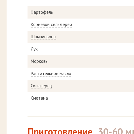
Картофель
Корневой сельдерей
Шампиньоны
Лук
Морковь
Растительное масло
Соль,перец
Сметана
Приготовление
30-60 м