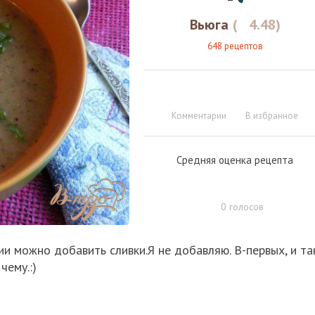
Вьюга
(
4.48
)
648 рецептов
Комментарии
В избранное
Средняя оценка рецепта
0
голосов
и можно добавить сливки.Я не добавляю. В-первых, и та
чему.:)