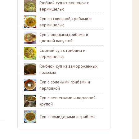
Грибной суп из вешенок с
вермишелью
Суп со свининой, грибами и
вермишелью
Суп с овощами,грибами и
цветной капустой
Сырный суп с грибами и
вермишелью
Грибной суп из замороженных
польских
Суп с солеными грибами и
перловкой
Суп с вешенками и перловой
крупой
Суп с помидорами и грибами