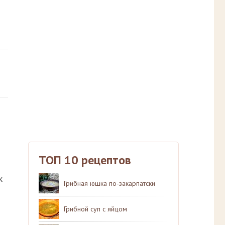
ТОП 10 рецептов
к
Грибная юшка по-закарпатски
Грибной суп с яйцом