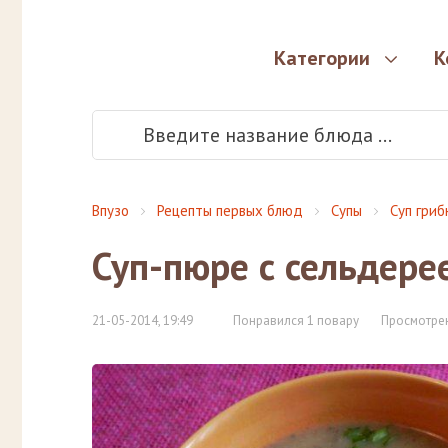
Категории
К
Впузо
Рецепты первых блюд
Супы
Суп гриб
Суп-пюре с сельдер
21-05-2014, 19:49
Понравился 1 повару
Просмотрен