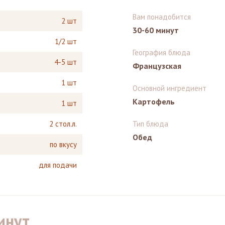
Вам понадобится
2 шт
30-60 минут
1/2 шт
География блюда
4-5 шт
Французская
1 шт
Основной ингредиент
Картофель
1 шт
2 стол.л.
Тип блюда
Обед
по вкусу
для подачи
инут