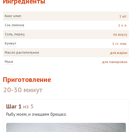
Ингредиенты
Кинг клип
1 шт.
Сок лимона
1 ч. л.
Соль, перец
по вкусу
Кунжут
1 ст. лож.
Масло растительное
для жарки
Мука
для панировки
Приготовление
20-30 минут
Шаг 1
из 5
Рыбу моем, и очищаем брюшко.