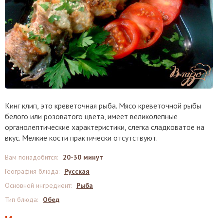
Кинг клип, это креветочная рыба. Мясо креветочной рыбы
белого или розоватого цвета, имеет великолепные
органолептические характеристики, слегка сладковатое на
вкус. Мелкие кости практически отсутствуют.
Вам понадобится
:
20-30 минут
География блюда
:
Русская
Основной ингредиент
:
Рыба
Тип блюда
:
Обед