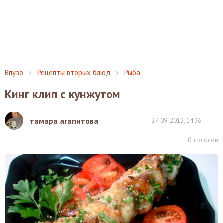
Впузо
Рецепты вторых блюд
Рыба
Кинг клип с кунжутом
тамара агапитова
27-09-2013, 14:36
0
голосов