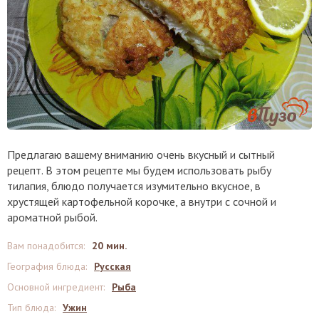
Предлагаю вашему вниманию очень вкусный и сытный
рецепт. В этом рецепте мы будем использовать рыбу
тилапия, блюдо получается изумительно вкусное, в
хрустящей картофельной корочке, а внутри с сочной и
ароматной рыбой.
Вам понадобится
:
20 мин.
География блюда
:
Русская
Основной ингредиент
:
Рыба
Тип блюда
:
Ужин