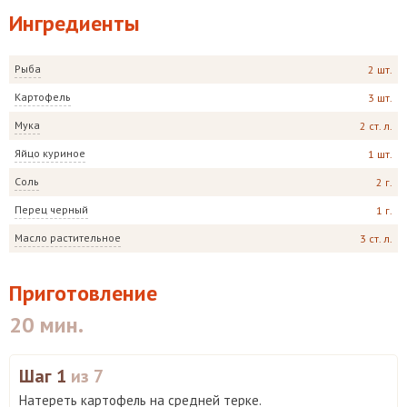
Ингредиенты
Рыба
2 шт.
Картофель
3 шт.
Мука
2 ст. л.
Яйцо куриное
1 шт.
Соль
2 г.
Перец черный
1 г.
Масло растительное
3 ст. л.
Приготовление
20 мин.
Шаг 1
из 7
Натереть картофель на средней терке.