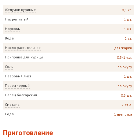
Желудки куриные
0,5 кг.
Лук репчатый
1 шт.
Морковь
1 шт.
Вода
2 ст.
Масло растительное
для жарки
Приправа для курицы
0,5-1 ч.л.
Соль
по вкусу
Лавровый лист
1 шт.
Перец черный
по вкусу
Перец болгарский
0,5 шт.
Сметана
2 ст.л.
Сода
1 щепотка
Приготовление