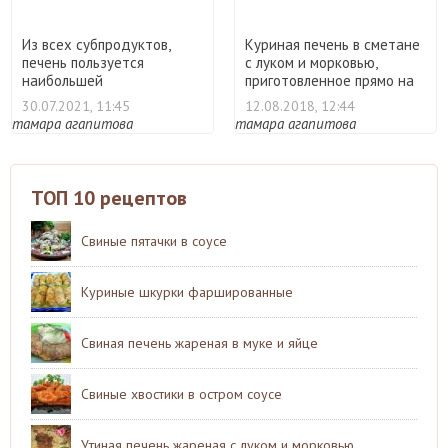
Из всех субпродуктов,
Куриная печень в сметане
печень пользуется
с луком и морковью,
наибольшей
приготовленное прямо на
популярностью у х ...
...
30.07.2021, 11:45
12.08.2018, 12:44
тамара агапитова
тамара агапитова
ТОП 10 рецептов
Свиные пятачки в соусе
Куриные шкурки фаршированные
Свиная печень жареная в муке и яйце
Свиные хвостики в остром соусе
Утиная печень жареная с луком и морковью