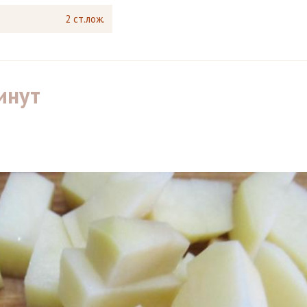
2 ст.лож.
инут