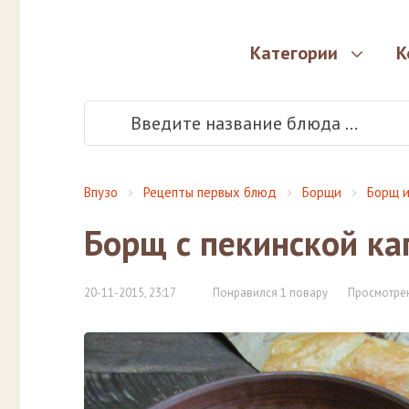
Категории
К
Впузо
Рецепты первых блюд
Борщи
Борщ и
Борщ с пекинской ка
20-11-2015, 23:17
Понравился 1 повару
Просмотрен