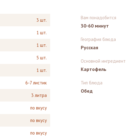
Вам понадобится
3 шт.
30-60 минут
1 шт.
География блюда
1 шт.
Русская
5 шт.
Основной ингредиент
Картофель
1 шт.
6-7 листик
Тип блюда
Обед
3 литра
по вкусу
по вкусу
по вкусу