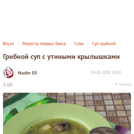
Впузо
Рецепты первых блюд
Супы
Суп грибной
Грибной суп с утиными крылышками
Nadin 05
29-01-2018, 16:30
4
голоса
5.00