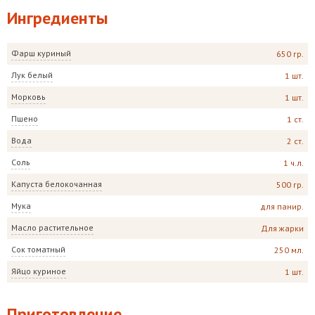
Ингредиенты
Фарш куриный
650 гр.
Лук белый
1 шт.
Морковь
1 шт.
Пшено
1 ст.
Вода
2 ст.
Соль
1 ч.л.
Капуста белокочанная
500 гр.
Мука
для панир.
Масло растительное
Для жарки
Сок томатный
250 мл.
Яйцо куриное
1 шт.
Приготовление