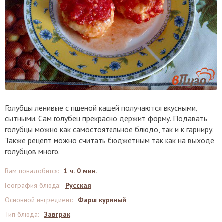
Голубцы ленивые с пшеной кашей получаются вкусными,
сытными. Сам голубец прекрасно держит форму. Подавать
голубцы можно как самостоятельное блюдо, так и к гарниру.
Также рецепт можно считать бюджетным так как на выходе
голубцов много.
Вам понадобится
:
1 ч. 0 мин.
География блюда
:
Русская
Основной ингредиент
:
Фарш куриный
Тип блюда
:
Завтрак