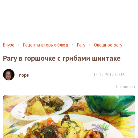
Впузо
Рецепты вторых блюд
Рагу
Овощное рагу
Рагу в горшочке с грибами шиитаке
тори
14-12-2012, 00:36
0
голосов