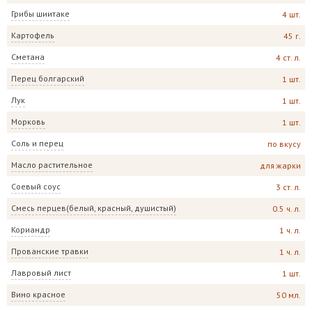
Грибы шиитаке
4 шт.
Картофель
45 г.
Сметана
4 ст. л.
Перец болгарский
1 шт.
Лук
1 шт.
Морковь
1 шт.
Соль и перец
по вкусу
Масло растительное
для жарки
Соевый соус
3 ст. л.
Смесь перцев(белый, красный, душистый)
0.5 ч. л.
Кориандр
1 ч. л.
Прованские травки
1 ч. л.
Лавровый лист
1 шт.
Вино красное
50 мл.