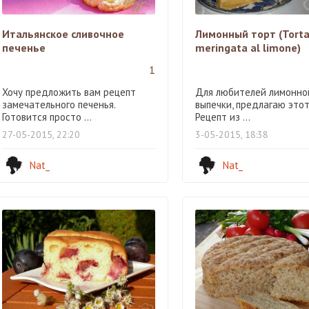
Итальянское сливочное
Лимонный торт (Tort
печенье
meringata al limone)
1
Хочу предложить вам рецепт
Для любителей лимонно
замечательного печенья.
выпечки, предлагаю этот
Готовится просто ...
Рецепт из ...
27-05-2015, 22:20
3-05-2015, 18:38
Nat_
Nat_