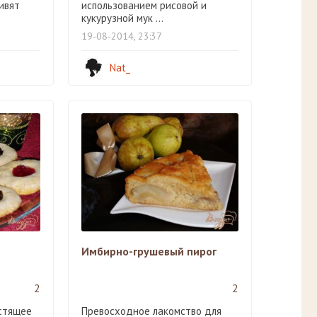
ивят
использованием рисовой и
кукурузной мук ...
19-08-2014, 23:37
Nat_
Имбирно-грушевый пирог
2
2
стящее
Превосходное лакомство для