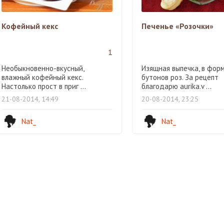
Кофейный кекс
Печенье «Розочки»
1
Необыкновенно-вкусный,
Изящная выпечка, в фор
влажный кофейный кекс.
бутонов роз. За рецепт
Настолько прост в приг ...
благодарю aurika.v ...
21-08-2014, 14:49
20-08-2014, 23:25
Nat_
Nat_