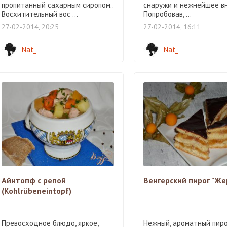
пропитанный сахарным сиропом..
снаружи и нежнейшее вн
Восхитительный вос ...
Попробовав, ...
27-02-2014, 20:25
27-02-2014, 16:11
Nat_
Nat_
Айнтопф с репой
Венгерский пирог "Же
(Kohlrübeneintopf)
Превосходное блюдо, яркое,
Нежный, ароматный пиро