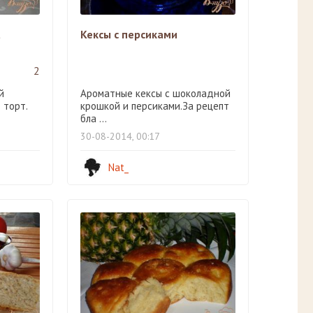
a
Кексы с персиками
2
й
Ароматные кексы с шоколадной
 торт.
крошкой и персиками.За рецепт
бла ...
30-08-2014, 00:17
Nat_