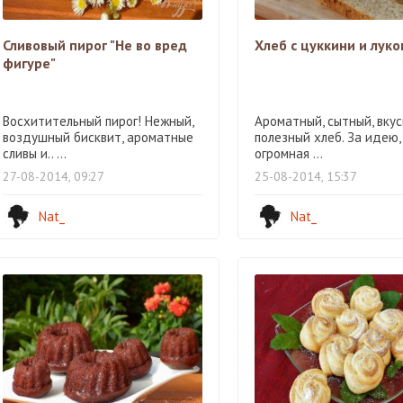
Сливовый пирог "Не во вред
Хлеб с цуккини и лук
фигуре"
Восхитительный пирог! Нежный,
Ароматный, сытный, вку
воздушный бисквит, ароматные
полезный хлеб. За идею,
сливы и.. ...
огромная ...
27-08-2014, 09:27
25-08-2014, 15:37
Nat_
Nat_