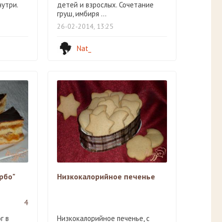
утри.
детей и взрослых. Сочетание
груш, имбиря ...
26-02-2014, 13:25
Nat_
рбо"
Низкокалорийное печенье
4
г в
Низкокалорийное печенье, с