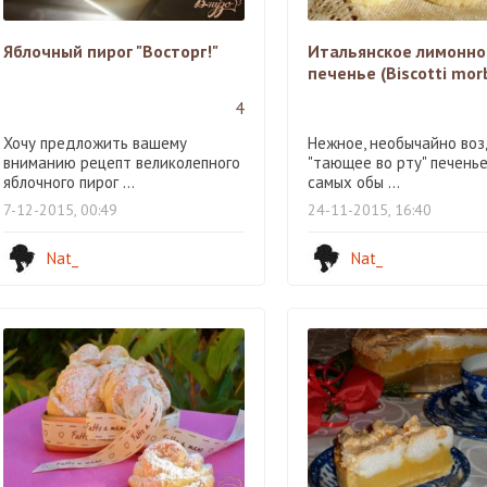
Яблочный пирог "Восторг!"
Итальянское лимонно
печенье (Biscotti morbi
4
Хочу предложить вашему
Нежное, необычайно воз
вниманию рецепт великолепного
"тающее во рту" печенье
яблочного пирог ...
самых обы ...
7-12-2015, 00:49
24-11-2015, 16:40
Nat_
Nat_