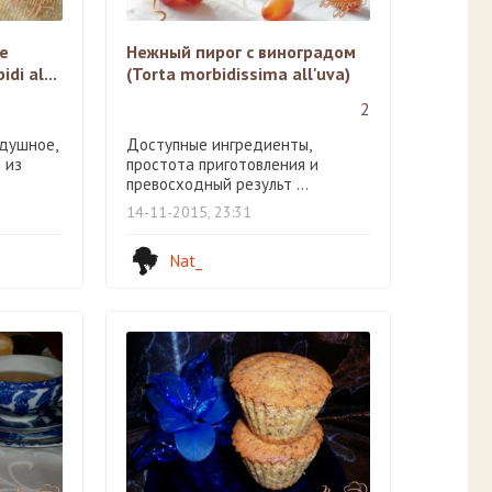
е
Нежный пирог с виноградом
di al...
(Torta morbidissima all'uva)
2
душное,
Доступные ингредиенты,
 из
простота приготовления и
превосходный результ ...
14-11-2015, 23:31
Nat_