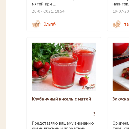
мятой, при ...
напиток, 
20-07-2021, 18:54
19-07-20
ОльгаЧ
та
Клубничный кисель с мятой
Закуска
3
Представляю вашему вниманию
Оригина
очень вкусный и ароматный
турецко