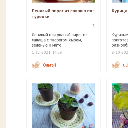
Ленивый пирог из лаваша по-
Курица 
турецки
1
Ленивый или рваный пирог из
Куриные
лаваша с творогом, сыром,
пригото
зеленью и мято ...
разнообр
1-12-2021, 14:58
8-10-202
ОльгаЧ
ul