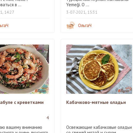
ваться в ...
Yemeği. О ...
1, 14:27
3-07-2021, 15:31
ьгаЧ
ОльгаЧ
табуле с креветками
Кабачково-мятные оладьи
4
аю вашему вниманию
Освежающие кабачковые оладьи
ытного и очень вкусного
со свежей мятой и сыром