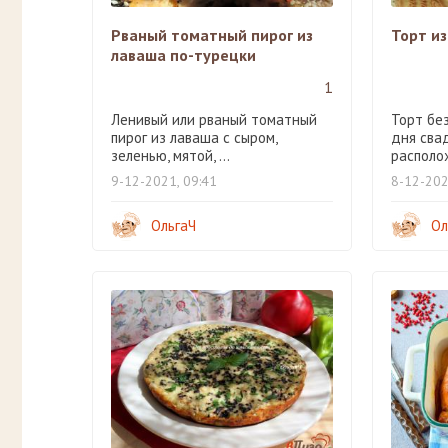
Рваный томатный пирог из
Торт из
лаваша по-турецки
1
Ленивый или рваный томатный
Торт без
пирог из лаваша с сыром,
дня сва
зеленью, мятой, ...
располож
9-12-2021, 09:41
8-12-202
ОльгаЧ
Ол