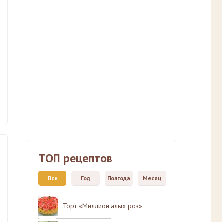
ТОП рецептов
Все
Год
Полгода
Месяц
Торт «Миллион алых роз»