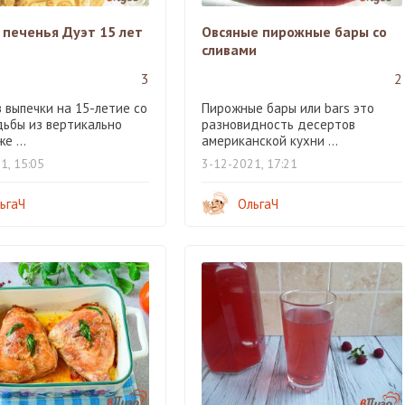
 печенья Дуэт 15 лет
Овсяные пирожные бары со
сливами
3
2
 выпечки на 15-летие со
Пирожные бары или bars это
дьбы из вертикально
разновидность десертов
е ...
американской кухни ...
1, 15:05
3-12-2021, 17:21
ьгаЧ
ОльгаЧ