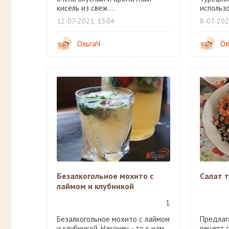
кисель из свеж ...
использо
12-07-2021, 15:04
8-07-202
ОльгаЧ
Ол
Безалкогольное мохито с
Салат 
лаймом и клубникой
1
Безалкогольное мохито с лаймом
Предлаг
и клубникой. Наконец - то к нам
рецепт с