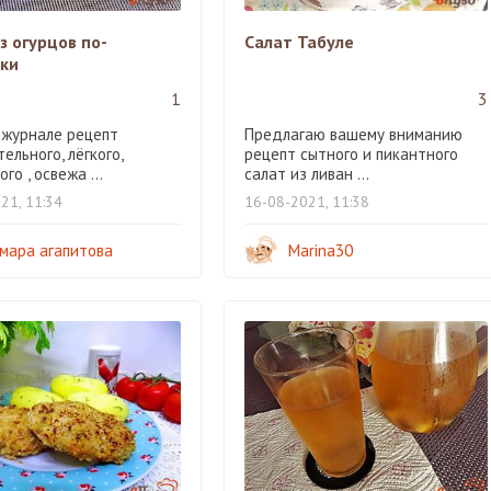
з огурцов по-
Салат Табуле
ски
1
3
 журнале рецепт
Предлагаю вашему вниманию
ельного, лёгкого,
рецепт сытного и пикантного
го , освежа ...
салат из ливан ...
21, 11:34
16-08-2021, 11:38
мара агапитова
Marina30