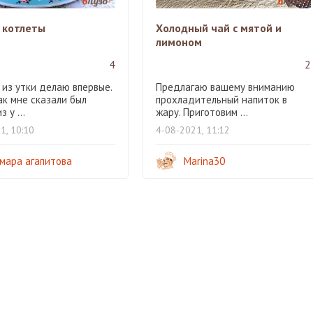
 котлеты
Холодный чай с мятой и
лимоном
4
2
 из утки делаю впервые.
Предлагаю вашему вниманию
ак мне сказали был
прохладительный напиток в
 у ...
жару. Приготовим ...
1, 10:10
4-08-2021, 11:12
мара агапитова
Marina30