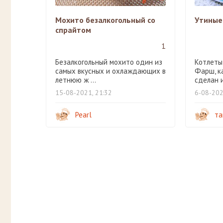
Мохито безалкогольный со
Утиные
спрайтом
1
Безалкогольный мохито один из
Котлеты
самых вкусных и охлаждающих в
Фарш, к
летнюю ж ...
сделан из
15-08-2021, 21:32
6-08-202
Pearl
та