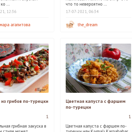
ко ...
что то невероятно ...
21, 12:36
17-07-2021, 06:34
мара агапитова
the_dream
 из грибов по-турецки
Цветная капуста с фаршем
по-турецки
1
1
льная грибная закуска в
Цветная капуста с фаршем по-
м стиле может
турецки или Kıymalı Karnabahar