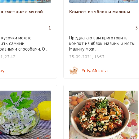
в сметане с мятой
Компот из яблок и малины
1
3
 кусочки можно
Предлагаю вам приготовить
вить самыми
компот из яблок, малины и мяты.
азными способами. О ...
Малину мож ...
1, 23:47
25-09-2021, 18:33
iay
YulyaMukuta