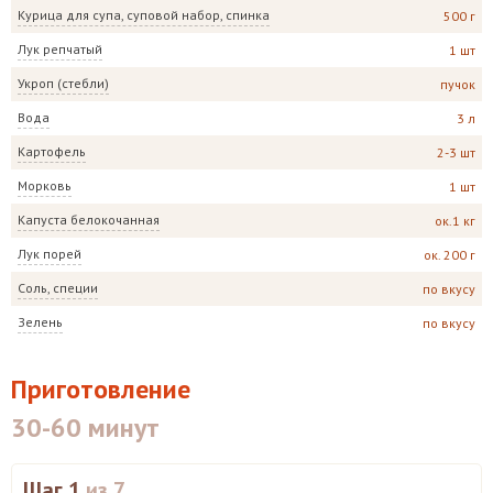
Курица для супа, суповой набор, спинка
500 г
Лук репчатый
1 шт
Укроп (стебли)
пучок
Вода
3 л
Картофель
2-3 шт
Морковь
1 шт
Капуста белокочанная
ок.1 кг
Лук порей
ок. 200 г
Соль, специи
по вкусу
Зелень
по вкусу
Приготовление
30-60 минут
Шаг 1
из 7