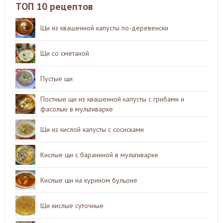
ТОП 10 рецептов
Щи из квашенной капусты по-деревенски
Щи со сметаной
Пустые щи
Постные щи из квашенной капусты с грибами и
фасолью в мультиварке
Щи из кислой капусты с сосисками
Кислые щи с бараниной в мультиварке
Кислые щи на курином бульоне
Щи кислые суточные