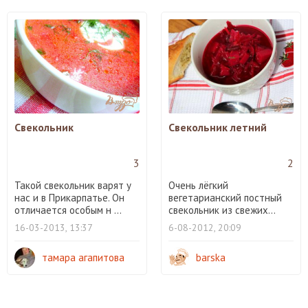
Свекольник
Свекольник летний
3
2
Такой свекольник варят у
Очень лёгкий
нас и в Прикарпатье. Он
вегетарианский постный
отличается особым н ...
свекольник из свежих...
16-03-2013, 13:37
6-08-2012, 20:09
тамара агапитова
barska