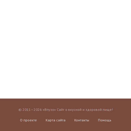
© 2011—2026 «Впузо» Сайт о вкусной и здоровой пище!
О проекте
Карта сайта
Контакты
Помощь