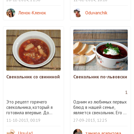
Ленок-Кленок
Oduvanchik
Свекольник со свининой
Свекольник по-львовски
1
Это рецепт горячего
Одним из любимых первых
свекольника, который я
блюд в нашей семье,
готовила впервые. До...
является свекольник. Его ...
11-10-2013, 00:19
27-09-2013, 12:25
Ursula1
тамара агапитова