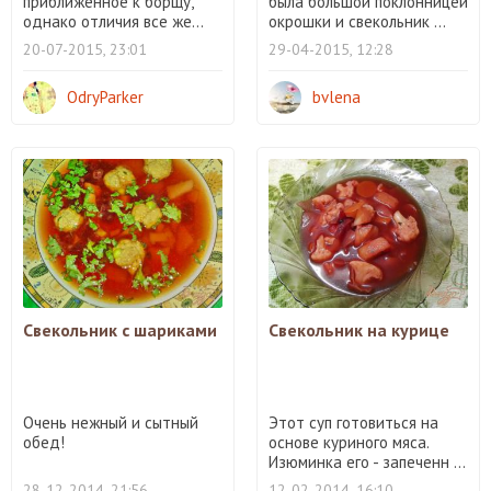
приближенное к борщу,
была большой поклонницей
однако отличия все же...
окрошки и свекольник ...
20-07-2015, 23:01
29-04-2015, 12:28
OdryParker
bvlena
Свекольник с шариками
Свекольник на курице
Очень нежный и сытный
Этот суп готовиться на
обед!
основе куриного мяса.
Изюминка его - запеченн ...
28-12-2014, 21:56
12-02-2014, 16:10