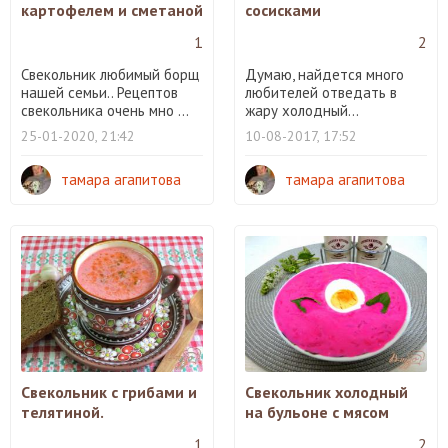
картофелем и сметаной
сосисками
1
2
Свекольник любимый борщ
Думаю, найдется много
нашей семьи.. Рецептов
любителей отведать в
свекольника очень мно ...
жару холодный...
25-01-2020, 21:42
10-08-2017, 17:52
тамара агапитова
тамара агапитова
Свекольник с грибами и
Свекольник холодный
телятиной.
на бульоне с мясом
1
2