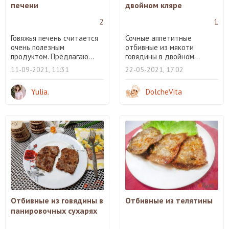
печени
двойном кляре
2
1
Говяжья печень считается
Сочные аппетитные
очень полезным
отбивные из мякоти
продуктом. Предлагаю...
говядины в двойном...
11-09-2021, 11:31
22-05-2021, 17:02
Yulia.
DolcheVita
Отбивные из говядины в
Отбивные из телятины
панировочных сухарях