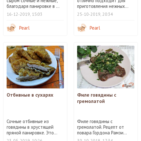
сыром сочные и нежные,
отлично подходит для
благодаря панировке в ...
приготовления нежных...
16-12-2019, 15:03
25-10-2019, 20:34
Pearl
Pearl
Отбивные в сухарях
Филе говядины с
гремолатой
Сочные отбивные из
Филе говядины с
говядины в хрустящей
гремолатой. Рецепт от
пряной панировке. Это...
повара Гордона Рамзи...
23-05-2019, 10:26
30-10-2018, 17:34