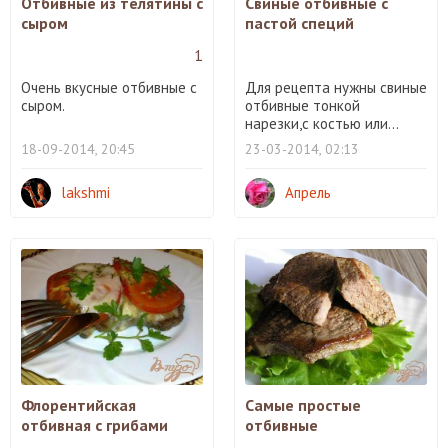
Отбивные из телятины с
Свиные отбивные с
сыром
пастой специй
1
Очень вкусные отбивные с
Для рецепта нужны свиные
сыром.
отбивные тонкой
нарезки,с костью или...
18-09-2014, 20:45
23-03-2014, 02:13
lakshmi
Апрель
Флорентийская
Самые простые
отбивная с грибами
отбивные