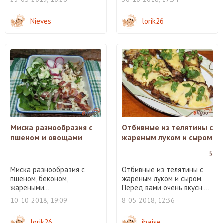
Nieves
lorik26
Миска разнообразия с
Отбивные из телятины с
пшеном и овощами
жареным луком и сыром
3
Миска разнообразия с
Отбивные из телятины с
пшеном, беконом,
жареным луком и сыром.
жареными...
Перед вами очень вкусн ...
10-10-2018, 19:09
8-05-2018, 12:36
lorik26
ihajse