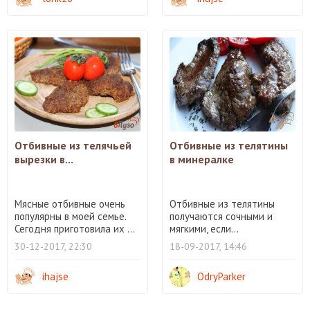
Отбивные из телячьей
Отбивные из телятины
вырезки в...
в минералке
Мясные отбивные очень
Отбивные из телятины
популярны в моей семье.
получаются сочными и
Сегодня приготовила их ...
мягкими, если...
30-12-2017, 22:30
18-09-2017, 14:46
ihajse
OdryParker