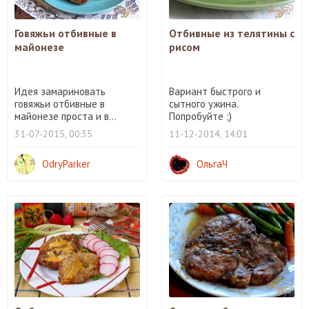
Говяжьи отбивные в
Отбивные из телятины с
майонезе
рисом
Идея замариновать
Вариант быстрого и
говяжьи отбивные в
сытного ужина.
майонезе проста и в...
Попробуйте ;)
31-07-2015, 00:35
11-12-2014, 14:01
OdryParker
ОльгаЧ