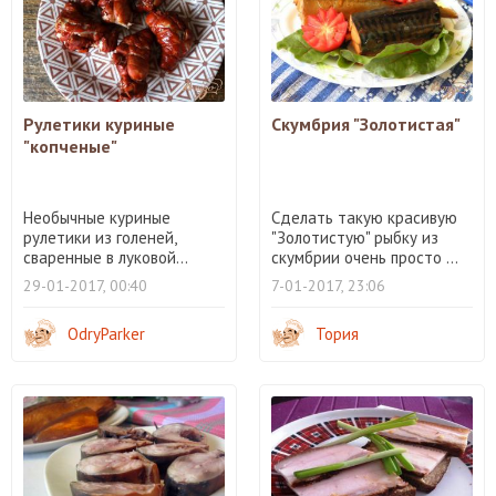
Рулетики куриные
Скумбрия "Золотистая"
"копченые"
Необычные куриные
Сделать такую красивую
рулетики из голеней,
"Золотистую" рыбку из
сваренные в луковой...
скумбрии очень просто ...
29-01-2017, 00:40
7-01-2017, 23:06
OdryParker
Тория