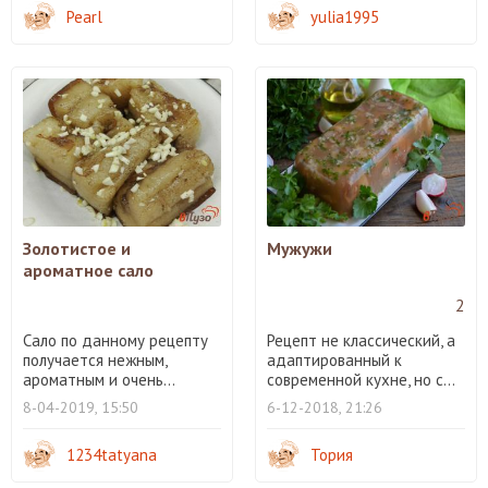
Pearl
yulia1995
Золотистое и
Мужужи
ароматное сало
2
Сало по данному рецепту
Рецепт не классический, а
получается нежным,
адаптированный к
ароматным и очень...
современной кухне, но с...
8-04-2019, 15:50
6-12-2018, 21:26
1234tatyana
Тория