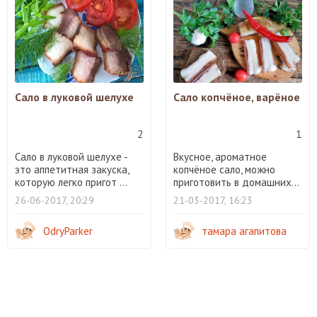
Сало в луковой шелухе
Сало копчёное, варёное
2
1
Сало в луковой шелухе -
Вкусное, ароматное
это аппетитная закуска,
копчёное сало, можно
которую легко пригот ...
приготовить в домашних...
26-06-2017, 20:29
21-03-2017, 16:23
OdryParker
тамара агапитова