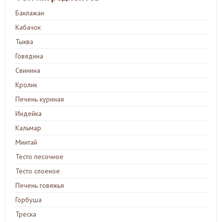
Баклажан
Кабачок
Тыква
Говядина
Свинина
Кролик
Печень куриная
Индейка
Кальмар
Минтай
Тесто песочное
Тесто слоеное
Печень говяжья
Горбуша
Треска