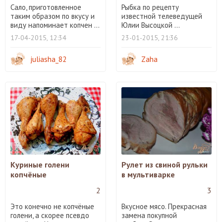
Сало, приготовленное
Рыбка по рецепту
таким образом по вкусу и
известной телеведущей
виду напоминает копчен ...
Юлии Высоцкой ...
17-04-2015, 12:34
23-01-2015, 21:36
juliasha_82
Zaha
Куриные голени
Рулет из свиной рульки
копчёные
в мультиварке
2
3
Это конечно не копчёные
Вкусное мясо. Прекрасная
голени, а скорее псевдо
замена покупной