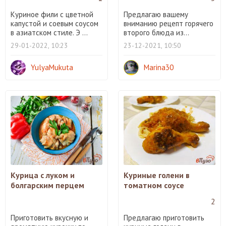
Куриное фили с цветной
Предлагаю вашему
капустой и соевым соусом
вниманию рецепт горячего
в азиатском стиле. Э ...
второго блюда из...
29-01-2022, 10:23
23-12-2021, 10:50
YulyaMukuta
Marina30
Курица с луком и
Куриные голени в
болгарским перцем
томатном соусе
2
Приготовить вкусную и
Предлагаю приготовить