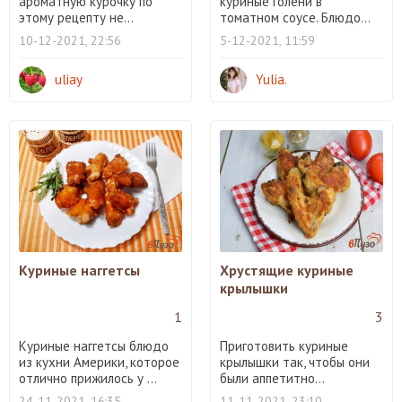
ароматную курочку по
куриные голени в
этому рецепту не...
томатном соусе. Блюдо...
10-12-2021, 22:56
5-12-2021, 11:59
uliay
Yulia.
Куриные наггетсы
Хрустящие куриные
крылышки
1
3
Куриные наггетсы блюдо
Приготовить куриные
из кухни Америки, которое
крылышки так, чтобы они
отлично прижилось у ...
были аппетитно...
24-11-2021, 16:35
11-11-2021, 23:10