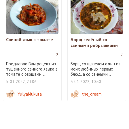
Свиной язык в томате
Борщ зелёный со
свиными ребрышками
2
2
Предлагаю Вам рецепт из
Борщ со щавелем один из
тушенного свиного языка в
моих любимых первых
томате с овощами. ...
блюд, а со свиными...
5-01-2022, 21:06
5-01-2022, 10:50
YulyaMukuta
the_dream