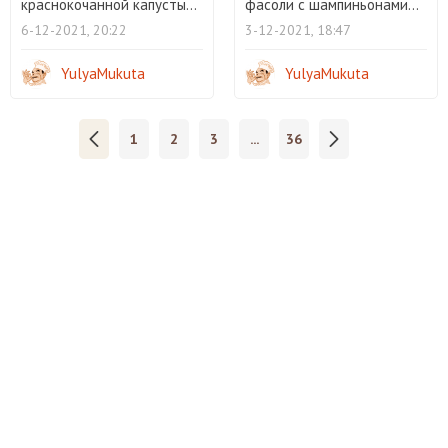
краснокочанной капусты...
фасоли с шампиньонами...
6-12-2021, 20:22
3-12-2021, 18:47
YulyaMukuta
YulyaMukuta
1
2
3
...
36