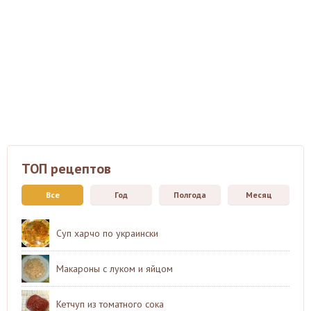
ТОП рецептов
Все
Год
Полгода
Месяц
Суп харчо по украински
Макароны с луком и яйцом
Кетчуп из томатного сока