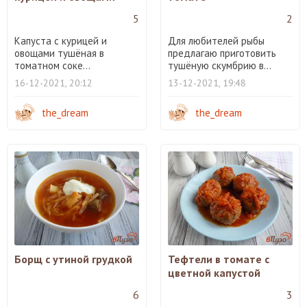
5
2
Капуста с курицей и
Для любителей рыбы
овощами тушёная в
предлагаю приготовить
томатном соке...
тушёную скумбрию в...
16-12-2021, 20:12
13-12-2021, 19:48
the_dream
the_dream
Борщ с утиной грудкой
Тефтели в томате с
цветной капустой
6
3