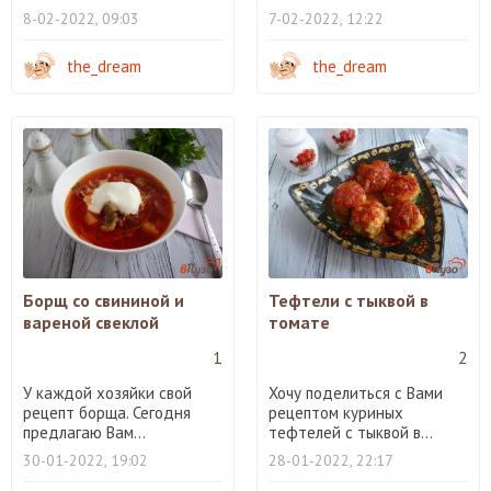
8-02-2022, 09:03
7-02-2022, 12:22
the_dream
the_dream
Борщ со свининой и
Тефтели с тыквой в
вареной свеклой
томате
1
2
У каждой хозяйки свой
Хочу поделиться с Вами
рецепт борща. Сегодня
рецептом куриных
предлагаю Вам...
тефтелей с тыквой в...
30-01-2022, 19:02
28-01-2022, 22:17