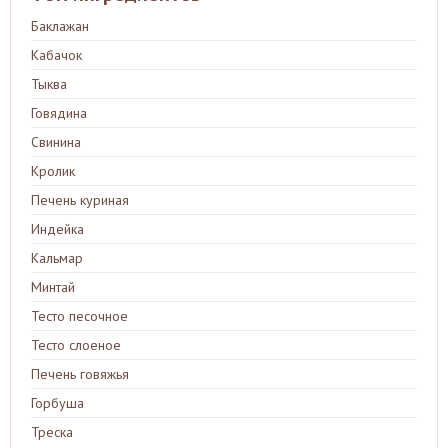
Баклажан
Кабачок
Тыква
Говядина
Свинина
Кролик
Печень куриная
Индейка
Кальмар
Минтай
Тесто песочное
Тесто слоеное
Печень говяжья
Горбуша
Треска