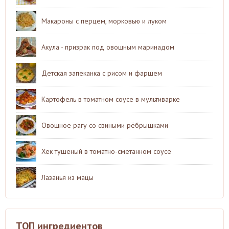
Макароны с перцем, морковью и луком
Акула - призрак под овощным маринадом
Детская запеканка с рисом и фаршем
Картофель в томатном соусе в мультиварке
Овощное рагу со свиными рёбрышками
Хек тушеный в томатно-сметанном соусе
Лазанья из мацы
ТОП ингредиентов