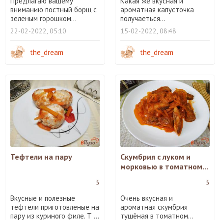
Предлагаю вашему
Какая же вкусная и
вниманию постный борщ с
ароматная капусточка
зелёным горошком...
получаеться...
22-02-2022, 05:10
15-02-2022, 08:48
the_dream
the_dream
Тефтели на пару
Скумбрия с луком и
морковью в томатном...
3
3
Вкусные и полезные
Очень вкусная и
тефтели приготовленые на
ароматная скумбрия
пару из куриного филе. Т ...
тушёная в томатном...