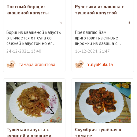
Постный борщ из
Рулетики из лаваша с
квашеной капусты
тушеной капустой
5
3
Борщ из квашеной капусты
Предлагаю Вам
отличается от супа со
приготовить ленивые
свежей капустой но ег ...
пирожки из лаваша с...
24-12-2021, 13:40
16-12-2021, 21:47
тамара агапитова
YulyaMukuta
Тушёная капуста с
Скумбрия тушёная в
курицей и овощами
томате