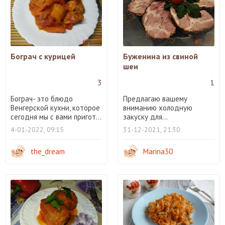
Бограч с курицей
Буженина из свиной
шеи
3
1
Бограч- это блюдо
Предлагаю вашему
Венгерской кухни, которое
вниманию холодную
сегодня мы с вами пригот...
закуску для...
4-01-2022, 09:15
31-12-2021, 21:30
the_dream
Marina30